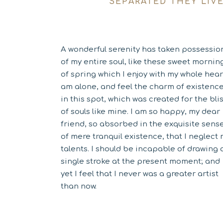
SEPARATED THEY LIV
A wonderful serenity has taken possessio
of my entire soul, like these sweet mornin
of spring which I enjoy with my whole heart
am alone, and feel the charm of existenc
in this spot, which was created for the bli
of souls like mine. I am so happy, my dear
friend, so absorbed in the exquisite sens
of mere tranquil existence, that I neglect
talents. I should be incapable of drawing 
single stroke at the present moment; and
yet I feel that I never was a greater artist
than now.