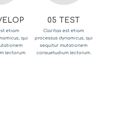
VELOP
05 TEST
est etiam
Claritas est etiam
namicus, qui
processus dynamicus, qui
mutationem
sequitur mutationem
m lectorum.
consuetudium lectorum.