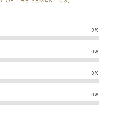
T OF THE SEMANTICS,
0
%
0
%
0
%
0
%