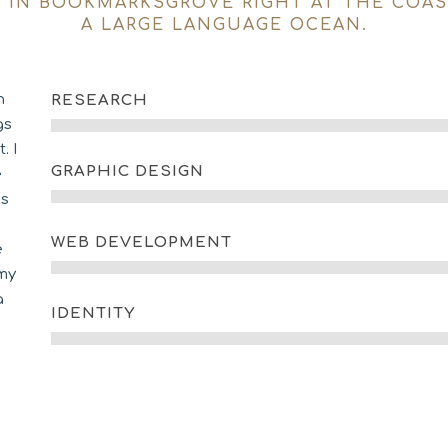
E IN BOOKMARKSGROVE RIGHT AT THE COAS
A LARGE LANGUAGE OCEAN.
n
RESEARCH
gs
. I
GRAPHIC DESIGN
e
ss
WEB DEVELOPMENT
e
 my
a
IDENTITY